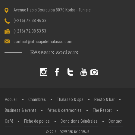
Avenue Habib Bourguiba 8070 Korba - Tunisie
(+216) 72 38 46 33
(+216) 72 38 53 53
contact@africajadethalasso.com
Réseaux sociaux
Accueil
Chambres
Thalasso & spa
Resto & bar
Business & events
fêtes & ceremonies
The Resort
Café
Fiche de police
Conditions Générales
Contact
© 2019 | POWERED BY
CRESUS